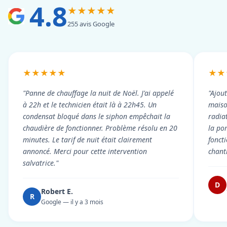
4.8
★★★★★
255 avis Google
★★★★★
★★
"Panne de chauffage la nuit de Noël. J'ai appelé
"Ajou
à 22h et le technicien était là à 22h45. Un
maiso
condensat bloqué dans le siphon empêchait la
radiat
chaudière de fonctionner. Problème résolu en 20
la po
minutes. Le tarif de nuit était clairement
fonct
annoncé. Merci pour cette intervention
chant
salvatrice."
D
Robert E.
R
Google — il y a 3 mois