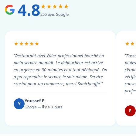
4.8
★★★★★
255 avis Google
★★★★★
★★
"Restaurant avec évier professionnel bouché en
"Foss
plein service du midi. Le déboucheur est arrivé
pluie
en urgence en 30 minutes et a tout débloqué. On
c’éta
a pu reprendre le service le soir même. Service
vérif
crucial pour un commerce, merci Sanichauffe."
conse
profe
Youssef E.
Y
Google — il y a 3 jours
E