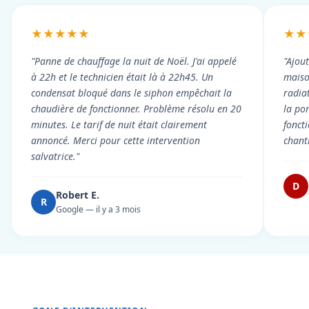
★★★★★
★★
"Panne de chauffage la nuit de Noël. J'ai appelé
"Ajou
à 22h et le technicien était là à 22h45. Un
maiso
condensat bloqué dans le siphon empêchait la
radiat
chaudière de fonctionner. Problème résolu en 20
la po
minutes. Le tarif de nuit était clairement
fonct
annoncé. Merci pour cette intervention
chant
salvatrice."
D
Robert E.
R
Google — il y a 3 mois