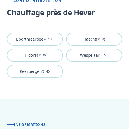
ZONE D'INTERVENTION
Chauffage près de Hever
Boortmeerbeek
Haacht
(3190)
(3150)
Tildonk
Wespelaar
(3150)
(3150)
Keerbergen
(3140)
INFORMATIONS