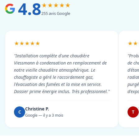
4.8
★★★★★
255 avis Google
★★★★★
★★
"Installation complète d'une chaudière
"Prob
Viessmann à condensation en remplacement de
de cha
notre vieille chaudière atmosphérique. Le
d'éta
chauffagiste a géré le raccordement gaz,
radiat
l'évacuation des fumées et la mise en service.
purgé 
Dossier prime énergie inclus. Très professionnel."
d'exp
Christine P.
C
T
Google — il y a 3 mois