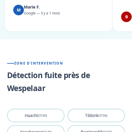
Marie F.
M
Google — il y a 1 mois
B
ZONE D'INTERVENTION
Détection fuite près de
Wespelaar
Haacht
Tildonk
(3150)
(3150)
(3140)
(3130)