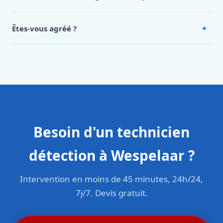
Oui, 24h/7, y compris dimanches et jours fériés.
Intervention en moins de 45 minutes en zone urbaine.
+
Êtes-vous agréé ?
Oui. Sanichauffe est une entreprise enregistrée et assurée
en responsabilité civile professionnelle. Nos techniciens
sont formés aux normes belges (NBN, CERGA, STS 62).
Besoin d'un technicien
détection à Wespelaar ?
Intervention en moins de 45 minutes, 24h/24,
7j/7. Devis gratuit.