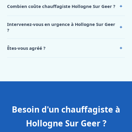
+
Combien coûte chauffagiste Hollogne Sur Geer ?
Nos tarifs sont publics et figurent dans le
tableau des prix
de notre hub service. Pour un devis personnalisé à
Intervenez-vous en urgence à Hollogne Sur Geer
+
Hollogne Sur Geer, appelez le 0472 53 24 26.
?
Oui, 24h/7, y compris dimanches et jours fériés.
Intervention en moins de 45 minutes en zone urbaine.
+
Êtes-vous agréé ?
Oui. Sanichauffe est une entreprise enregistrée et assurée
en responsabilité civile professionnelle. Nos techniciens
sont formés aux normes belges (NBN, CERGA, STS 62).
Besoin d'un chauffagiste à
Hollogne Sur Geer ?