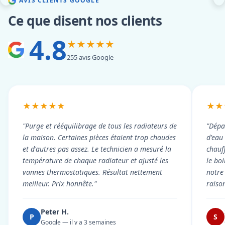
AVIS CLIENTS GOOGLE
Ce que disent nos clients
4.8
★★★★★
255 avis Google
★★★★★
★★
"Purge et rééquilibrage de tous les radiateurs de
"Dépa
la maison. Certaines pièces étaient trop chaudes
d'eau
et d'autres pas assez. Le technicien a mesuré la
chauf
température de chaque radiateur et ajusté les
le boi
vannes thermostatiques. Résultat nettement
notre
meilleur. Prix honnête."
raiso
Peter H.
P
S
Google — il y a 3 semaines