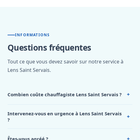
INFORMATIONS
Questions fréquentes
Tout ce que vous devez savoir sur notre service à
Lens Saint Servais.
+
Combien coûte chauffagiste Lens Saint Servais ?
Nos tarifs sont publics et figurent dans le
tableau des prix
de notre hub service. Pour un devis personnalisé à Lens
Intervenez-vous en urgence à Lens Saint Servais
+
Saint Servais, appelez le 0472 53 24 26.
?
Oui, 24h/7, y compris dimanches et jours fériés.
Intervention en moins de 45 minutes en zone urbaine.
+
Êtes-vous agréé ?