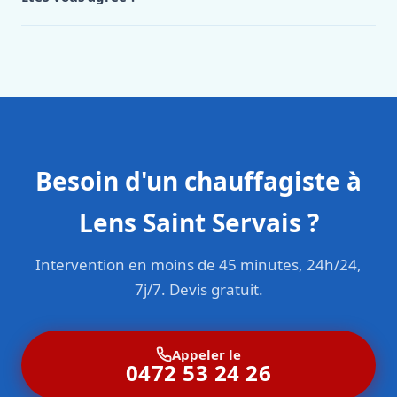
Oui. Sanichauffe est une entreprise enregistrée et assurée
en responsabilité civile professionnelle. Nos techniciens
sont formés aux normes belges (NBN, CERGA, STS 62).
Besoin d'un chauffagiste à
Lens Saint Servais ?
Intervention en moins de 45 minutes, 24h/24,
7j/7. Devis gratuit.
Appeler le
0472 53 24 26