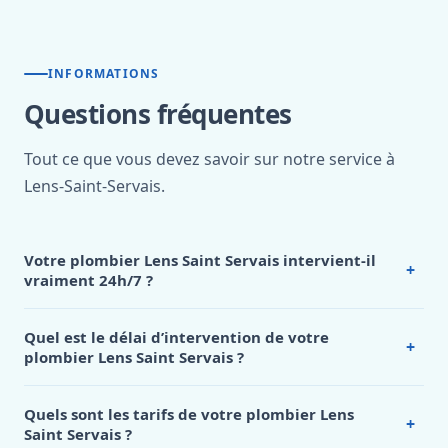
INFORMATIONS
Questions fréquentes
Tout ce que vous devez savoir sur notre service à
Lens-Saint-Servais.
Votre plombier Lens Saint Servais intervient-il
+
vraiment 24h/7 ?
Oui, notre
plombier Lens Saint Servais
assure une
permanence totale
24 heures sur 24 et 7 jours sur 7
, y
Quel est le délai d’intervention de votre
+
compris les week-ends, jours fériés et périodes de
plombier Lens Saint Servais ?
vacances.
Nous savons qu’une urgence plomberie ne
Notre
plombier Lens Saint Servais
s’engage à intervenir
choisit pas son moment et peut survenir à tout instant.
en moins de 45 minutes
pour toute urgence plomberie.
Quels sont les tarifs de votre plombier Lens
C’est pourquoi nous maintenons une équipe de techniciens
+
Ce délai rapide est rendu possible grâce à notre
Saint Servais ?
qualifiés en rotation permanente, prêts à intervenir
implantation locale et à notre organisation optimale. Dès