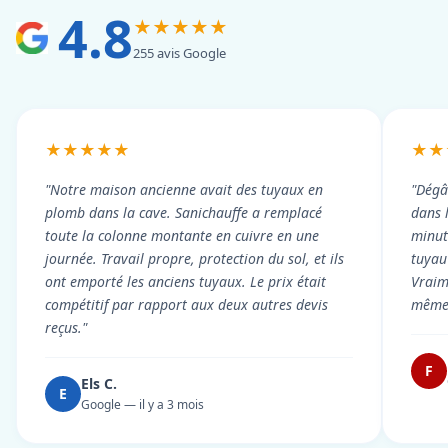
4.8
★★★★★
255 avis Google
★★★★★
★★
"Notre maison ancienne avait des tuyaux en
"Dégâ
plomb dans la cave. Sanichauffe a remplacé
dans 
toute la colonne montante en cuivre en une
minute
journée. Travail propre, protection du sol, et ils
tuyau 
ont emporté les anciens tuyaux. Le prix était
Vraim
compétitif par rapport aux deux autres devis
même 
reçus."
F
Els C.
E
Google — il y a 3 mois