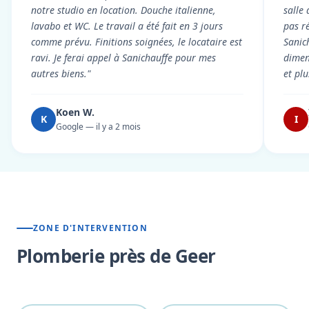
notre studio en location. Douche italienne,
salle
lavabo et WC. Le travail a été fait en 3 jours
pas r
comme prévu. Finitions soignées, le locataire est
Sanic
ravi. Je ferai appel à Sanichauffe pour mes
dimen
autres biens."
et pl
Koen W.
K
I
Google — il y a 2 mois
ZONE D'INTERVENTION
Plomberie près de Geer