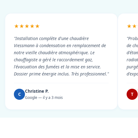
★★★★★
★★
"Installation complète d'une chaudière
"Prob
Viessmann à condensation en remplacement de
de cha
notre vieille chaudière atmosphérique. Le
d'éta
chauffagiste a géré le raccordement gaz,
radiat
l'évacuation des fumées et la mise en service.
purgé 
Dossier prime énergie inclus. Très professionnel."
d'exp
Christine P.
C
T
Google — il y a 3 mois