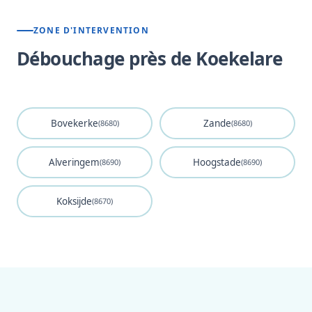
ZONE D'INTERVENTION
Débouchage près de Koekelare
Bovekerke
Zande
(8680)
(8680)
Alveringem
Hoogstade
(8690)
(8690)
Koksijde
(8670)