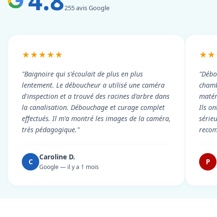
4.8
255 avis Google
★★★★★
★★
"Baignoire qui s'écoulait de plus en plus
"Débo
lentement. Le déboucheur a utilisé une caméra
chambr
d'inspection et a trouvé des racines d'arbre dans
matér
la canalisation. Débouchage et curage complet
Ils on
effectués. Il m'a montré les images de la caméra,
série
très pédagogique."
reco
Caroline D.
C
P
Google — il y a 1 mois