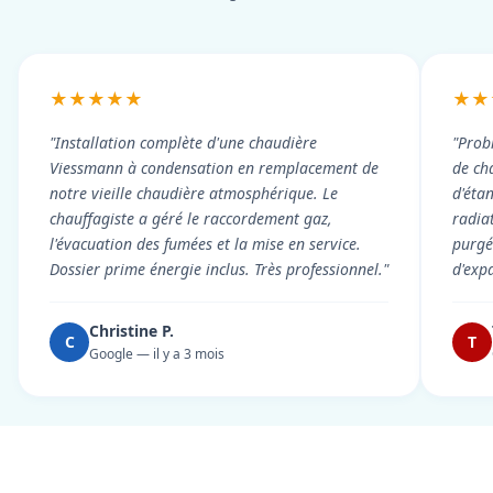
★★★★★
★★
"Installation complète d'une chaudière
"Prob
Viessmann à condensation en remplacement de
de cha
notre vieille chaudière atmosphérique. Le
d'éta
chauffagiste a géré le raccordement gaz,
radiat
l'évacuation des fumées et la mise en service.
purgé 
Dossier prime énergie inclus. Très professionnel."
d'exp
Christine P.
C
T
Google — il y a 3 mois