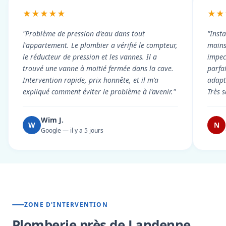
★★★★★
★★
"Problème de pression d'eau dans tout
"Inst
l'appartement. Le plombier a vérifié le compteur,
mains
le réducteur de pression et les vannes. Il a
impecc
trouvé une vanne à moitié fermée dans la cave.
parfa
Intervention rapide, prix honnête, et il m'a
adapt
expliqué comment éviter le problème à l'avenir."
Très s
Wim J.
W
N
Google — il y a 5 jours
ZONE D'INTERVENTION
Plomberie près de Landenne