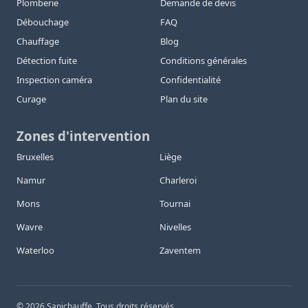
Plomberie
Demande de devis
Débouchage
FAQ
Chauffage
Blog
Détection fuite
Conditions générales
Inspection caméra
Confidentialité
Curage
Plan du site
Zones d'intervention
Bruxelles
Liège
Namur
Charleroi
Mons
Tournai
Wavre
Nivelles
Waterloo
Zaventem
©
2026
Sanichauffe. Tous droits réservés.