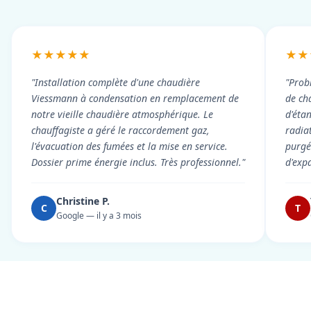
★★★★★
★★
"Installation complète d'une chaudière
"Prob
Viessmann à condensation en remplacement de
de cha
notre vieille chaudière atmosphérique. Le
d'éta
chauffagiste a géré le raccordement gaz,
radiat
l'évacuation des fumées et la mise en service.
purgé 
Dossier prime énergie inclus. Très professionnel."
d'exp
Christine P.
C
T
Google — il y a 3 mois