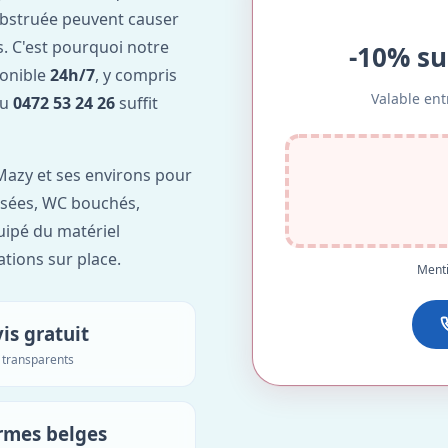
obstruée peuvent causer
. C'est pourquoi notre
-10% su
ponible
24h/7
, y compris
Valable ent
au
0472 53 24 26
suffit
azy et ses environs pour
 usées, WC bouchés,
uipé du matériel
ations sur place.
Menti
is gratuit
s transparents
rmes belges