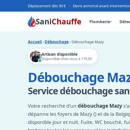
Déplacement dès 30 €
•
Devis annoncé avant interventio
Sani
Chauffe
Plomberie
Détec
▾
Accueil
›
Débouchage
› Débouchage Mazy
Artisan disponible
Disponible chez vous à 17h30
Débouchage Ma
Service débouchage sa
Votre recherche d'un
débouchage Mazy
s'a
dépanne les foyers de Mazy () et de la Belg
disponible jour et nuit. Fuite, WC bouché, fu