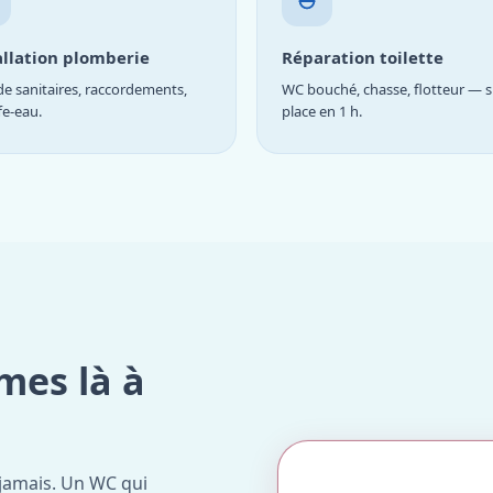
allation plomberie
Réparation toilette
e sanitaires, raccordements,
WC bouché, chasse, flotteur — s
fe-eau.
place en 1 h.
mes là à
jamais. Un WC qui