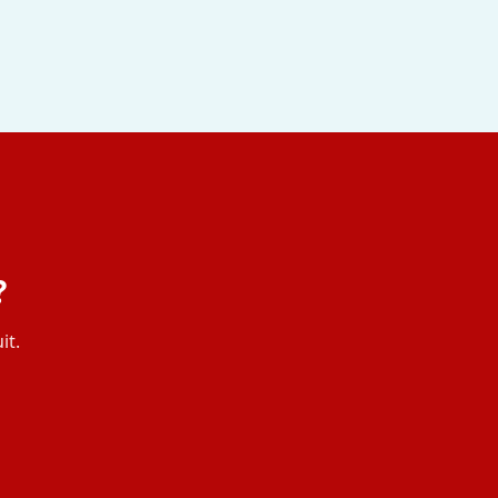
?
it.