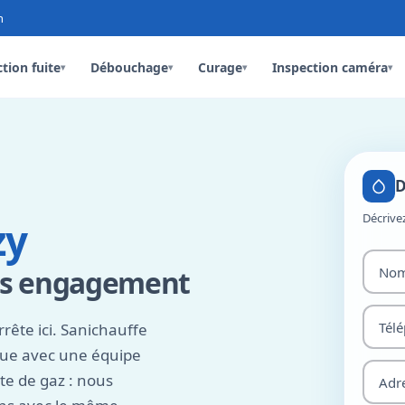
n
tion fuite
Débouchage
Curage
Inspection caméra
▾
▾
▾
▾
D
Décrive
zy
ns engagement
rrête ici. Sanichauffe
ique avec une équipe
ite de gaz : nous