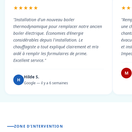
★★★★★
★★
"Installation d'un nouveau boiler
"Remp
thermodynamique pour remplacer notre ancien
une c
boiler électrique. Économies d'énergie
chant
considérables depuis l'installation. Le
évacué
chauffagiste a tout expliqué clairement et m'a
et in
aidé à remplir les formulaires de prime.
Impec
Excellent service."
M
Hilde S.
H
Google — il y a 6 semaines
ZONE D'INTERVENTION