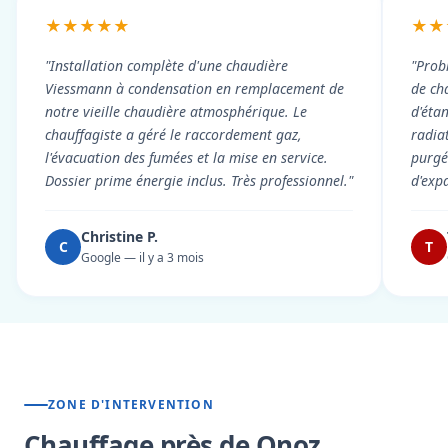
★★★★★
★★
"Installation complète d'une chaudière
"Prob
Viessmann à condensation en remplacement de
de cha
notre vieille chaudière atmosphérique. Le
d'éta
chauffagiste a géré le raccordement gaz,
radiat
l'évacuation des fumées et la mise en service.
purgé 
Dossier prime énergie inclus. Très professionnel."
d'exp
Christine P.
C
T
Google — il y a 3 mois
ZONE D'INTERVENTION
Chauffage près de Onoz