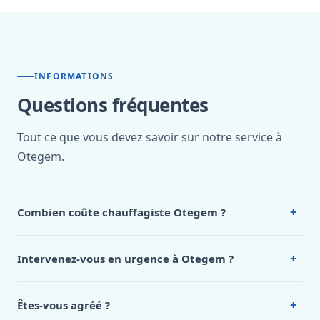
INFORMATIONS
Questions fréquentes
Tout ce que vous devez savoir sur notre service à
Otegem.
+
Combien coûte chauffagiste Otegem ?
Nos tarifs sont publics et figurent dans le
tableau des prix
de notre hub service. Pour un devis personnalisé à
+
Intervenez-vous en urgence à Otegem ?
Otegem, appelez le 0472 53 24 26.
Oui, 24h/7, y compris dimanches et jours fériés.
Intervention en moins de 45 minutes en zone urbaine.
+
Êtes-vous agréé ?