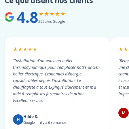
Ce que disent nos clients
4.8
★★★★★
255 avis Google
★★★★★
★★
"Installation d'un nouveau boiler
"Remp
thermodynamique pour remplacer notre ancien
une c
boiler électrique. Économies d'énergie
chant
considérables depuis l'installation. Le
évacué
chauffagiste a tout expliqué clairement et m'a
et in
aidé à remplir les formulaires de prime.
Impec
Excellent service."
M
Hilde S.
H
Google — il y a 6 semaines