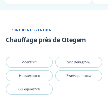
ZONE D'INTERVENTION
Chauffage près de Otegem
Moen
Sint Denijs
(8552)
(8554)
Heestert
Zwevegem
(8551)
(8550)
Gullegem
(8560)