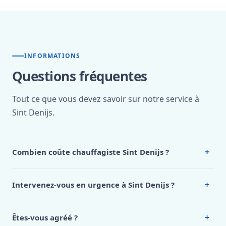
INFORMATIONS
Questions fréquentes
Tout ce que vous devez savoir sur notre service à
Sint Denijs.
+
Combien coûte chauffagiste Sint Denijs ?
Nos tarifs sont publics et figurent dans le
tableau des prix
de notre hub service. Pour un devis personnalisé à Sint
+
Intervenez-vous en urgence à Sint Denijs ?
Denijs, appelez le 0472 53 24 26.
Oui, 24h/7, y compris dimanches et jours fériés.
Intervention en moins de 45 minutes en zone urbaine.
+
Êtes-vous agréé ?