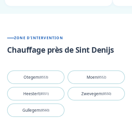
ZONE D'INTERVENTION
Chauffage près de Sint Denijs
Otegem
Moen
(8553)
(8552)
Heestert
Zwevegem
(8551)
(8550)
Gullegem
(8560)