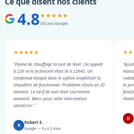
Ce que disent nos clients
4.8
★★★★★
255 avis Google
★★★★★
★★
"Panne de chauffage la nuit de Noël. J'ai appelé
"Ajou
à 22h et le technicien était là à 22h45. Un
maiso
condensat bloqué dans le siphon empêchait la
radiat
chaudière de fonctionner. Problème résolu en 20
la po
minutes. Le tarif de nuit était clairement
fonct
annoncé. Merci pour cette intervention
chant
salvatrice."
D
Robert E.
R
Google — il y a 3 mois