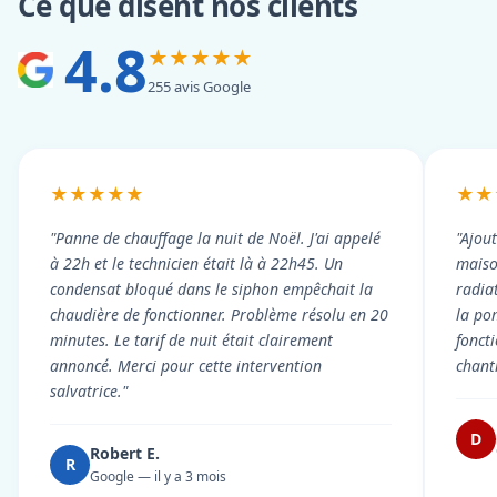
Ce que disent nos clients
4.8
★★★★★
255 avis Google
★★★★★
★★
"Panne de chauffage la nuit de Noël. J'ai appelé
"Ajou
à 22h et le technicien était là à 22h45. Un
maiso
condensat bloqué dans le siphon empêchait la
radiat
chaudière de fonctionner. Problème résolu en 20
la po
minutes. Le tarif de nuit était clairement
fonct
annoncé. Merci pour cette intervention
chant
salvatrice."
D
Robert E.
R
Google — il y a 3 mois