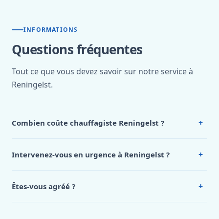
INFORMATIONS
Questions fréquentes
Tout ce que vous devez savoir sur notre service à
Reningelst.
+
Combien coûte chauffagiste Reningelst ?
Nos tarifs sont publics et figurent dans le
tableau des prix
de notre hub service. Pour un devis personnalisé à
+
Intervenez-vous en urgence à Reningelst ?
Reningelst, appelez le 0472 53 24 26.
Oui, 24h/7, y compris dimanches et jours fériés.
Intervention en moins de 45 minutes en zone urbaine.
+
Êtes-vous agréé ?
Oui. Sanichauffe est une entreprise enregistrée et assurée
en responsabilité civile professionnelle. Nos techniciens