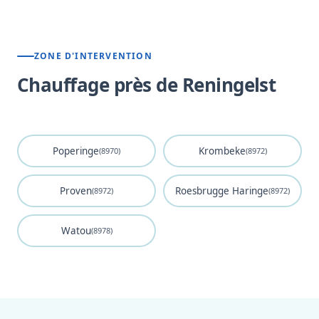
ZONE D'INTERVENTION
Chauffage près de Reningelst
Poperinge
Krombeke
(8970)
(8972)
Proven
Roesbrugge Haringe
(8972)
(8972)
Watou
(8978)