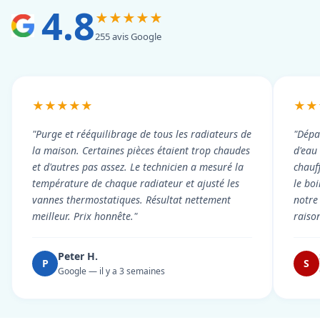
4.8
★★★★★
255 avis Google
★★★★★
★★
"Purge et rééquilibrage de tous les radiateurs de
"Dépa
la maison. Certaines pièces étaient trop chaudes
d'eau
et d'autres pas assez. Le technicien a mesuré la
chauf
température de chaque radiateur et ajusté les
le boi
vannes thermostatiques. Résultat nettement
notre
meilleur. Prix honnête."
raiso
Peter H.
P
S
Google — il y a 3 semaines