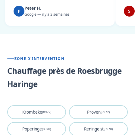
Peter H.
P
S
Google — il y a 3 semaines
ZONE D'INTERVENTION
Chauffage près de Roesbrugge
Haringe
Krombeke
Proven
(8972)
(8972)
Poperinge
Reningelst
(8970)
(8970)