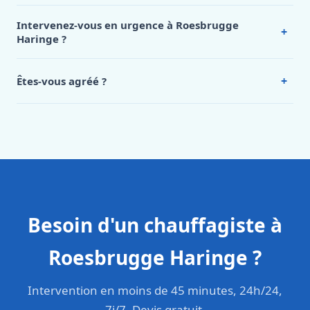
Nos tarifs sont publics et figurent dans le
tableau des prix
de notre hub service. Pour un devis personnalisé à
Intervenez-vous en urgence à Roesbrugge
+
Roesbrugge Haringe, appelez le 0472 53 24 26.
Haringe ?
Oui, 24h/7, y compris dimanches et jours fériés.
Intervention en moins de 45 minutes en zone urbaine.
+
Êtes-vous agréé ?
Oui. Sanichauffe est une entreprise enregistrée et assurée
en responsabilité civile professionnelle. Nos techniciens
sont formés aux normes belges (NBN, CERGA, STS 62).
Besoin d'un chauffagiste à
Roesbrugge Haringe ?
Intervention en moins de 45 minutes, 24h/24,
7j/7. Devis gratuit.