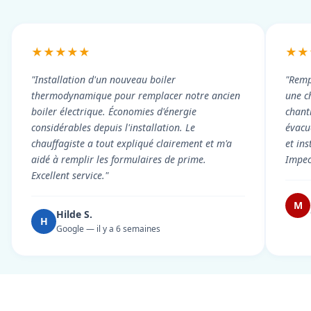
★★★★★
★★
"Installation d'un nouveau boiler
"Remp
thermodynamique pour remplacer notre ancien
une c
boiler électrique. Économies d'énergie
chant
considérables depuis l'installation. Le
évacué
chauffagiste a tout expliqué clairement et m'a
et in
aidé à remplir les formulaires de prime.
Impec
Excellent service."
M
Hilde S.
H
Google — il y a 6 semaines