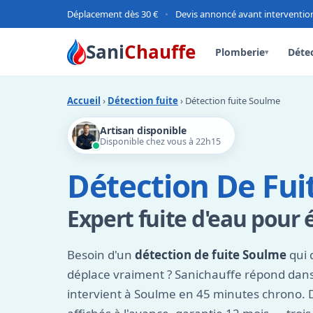
Déplacement dès 30 €
•
Devis annoncé avant interventio
Sani
Chauffe
Plomberie
Détec
▾
Accueil
›
Détection fuite
› Détection fuite Soulme
Artisan disponible
Disponible chez vous à 22h15
Détection De Fui
Expert fuite d'eau pour 
Besoin d'un
détection de fuite Soulme
qui 
déplace vraiment ? Sanichauffe répond dans
intervient à Soulme en 45 minutes chrono. De