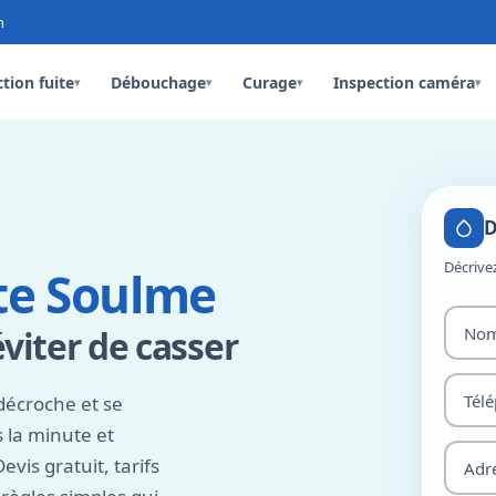
n
tion fuite
Débouchage
Curage
Inspection caméra
▾
▾
▾
▾
D
Décrive
te Soulme
éviter de casser
décroche et se
 la minute et
vis gratuit, tarifs