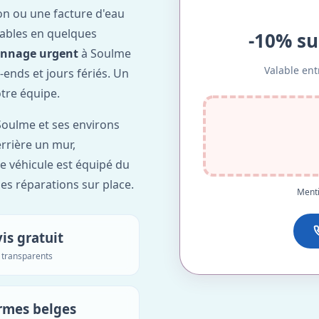
on ou une facture d'eau
ables en quelques
-10% su
annage urgent
à Soulme
Valable ent
-ends et jours fériés. Un
otre équipe.
oulme et ses environs
errière un mur,
re véhicule est équipé du
des réparations sur place.
Menti
is gratuit
s transparents
rmes belges