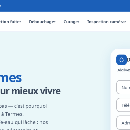
n
tion fuite
Débouchage
Curage
Inspection caméra
▾
▾
▾
▾
D
Décrive
rmes
ur mieux vivre
pas — c'est pourquoi
 à Termes.
e-eau qui lâche : nos