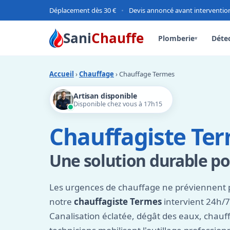
Déplacement dès 30 €
•
Devis annoncé avant interventio
Sani
Chauffe
Plomberie
Détec
▾
Accueil
›
Chauffage
› Chauffage Termes
Artisan disponible
Disponible chez vous à 17h15
Chauffagiste Te
Une solution durable po
Les urgences de chauffage ne préviennent 
notre
chauffagiste Termes
intervient 24h/7
Canalisation éclatée, dégât des eaux, chauff