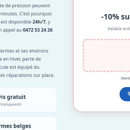
te de pression peuvent
minutes. C'est pourquoi
-10% su
est disponible
24h/7
, y
Valable ent
Un appel au
0472 53 24 26
ermes et ses environs
e en hiver, perte de
icule est équipé du
des réparations sur place.
Menti
is gratuit
s transparents
rmes belges