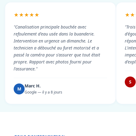
★★★★★
★★
"Canalisation principale bouchée avec
"Troi
refoulement d'eau usée dans la buanderie.
d'égou
Intervention en urgence un dimanche. Le
répond
technicien a débouché au furet motorisé et a
L'int
passé la caméra pour s'assurer que tout était
impec
propre. Rapport avec photos fourni pour
d'exp
l'assurance."
S
Marc H.
M
Google — il y a 8 jours