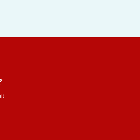
?
it.