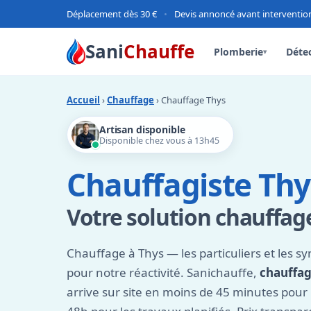
Déplacement dès 30 €
•
Devis annoncé avant interventio
Sani
Chauffe
Plomberie
Détec
▾
Accueil
›
Chauffage
› Chauffage Thys
Artisan disponible
Disponible chez vous à 13h45
Chauffagiste Thy
Votre solution chauffage
Chauffage à Thys — les particuliers et les s
pour notre réactivité. Sanichauffe,
chauffag
arrive sur site en moins de 45 minutes pour