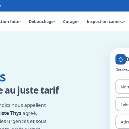
n
tion fuite
Débouchage
Curage
Inspection caméra
▾
▾
▾
▾
D
Décrive
s
 au juste tarif
yndics nous appellent
iste Thys
agréé,
 les urgences et sous