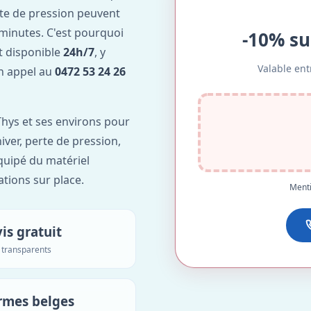
te de pression peuvent
minutes. C'est pourquoi
-10% su
t disponible
24h/7
, y
Valable ent
Un appel au
0472 53 24 26
hys et ses environs pour
hiver, perte de pression,
équipé du matériel
ations sur place.
Menti
is gratuit
s transparents
rmes belges