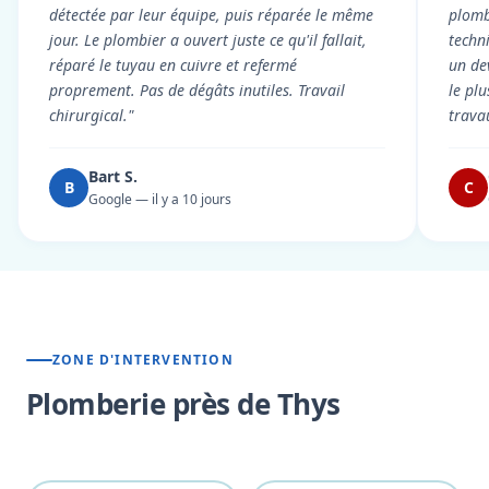
détectée par leur équipe, puis réparée le même
plomb
jour. Le plombier a ouvert juste ce qu'il fallait,
techni
réparé le tuyau en cuivre et refermé
un dev
proprement. Pas de dégâts inutiles. Travail
le pl
chirurgical."
trava
Bart S.
B
C
Google — il y a 10 jours
ZONE D'INTERVENTION
Plomberie près de Thys