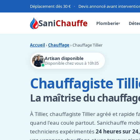
Déplacement dès 30 €
•
Devis annoncé avant interventio
Sani
Chauffe
Plomberie
Détec
▾
Accueil
›
Chauffage
› Chauffage Tillier
Artisan disponible
Disponible chez vous à 10h35
Chauffagiste Tilli
La maîtrise du chauffag
À Tillier, chauffagiste Tillier agréé et rapide f
quand l'eau coule partout. Sanichauffe mobi
techniciens expérimentés
24 heures sur 24,