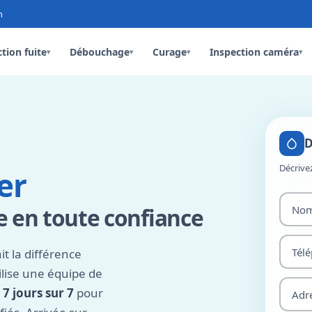
n
tion fuite
Débouchage
Curage
Inspection caméra
▾
▾
▾
▾
D
Décrive
er
e en toute confiance
ait la différence
lise une équipe de
 7 jours sur 7
pour