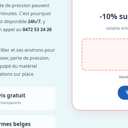
te de pression peuvent
minutes. C'est pourquoi
-10% su
est disponible
24h/7
, y
Valable ent
Un appel au
0472 53 24 26
illier et ses environs pour
hiver, perte de pression,
équipé du matériel
ations sur place.
Menti
is gratuit
s transparents
rmes belges