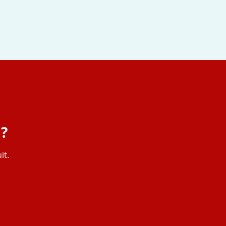
 ?
it.