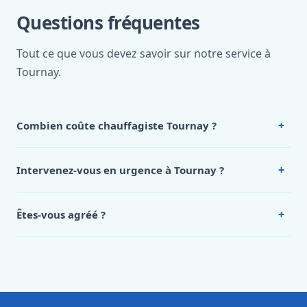
Questions fréquentes
Tout ce que vous devez savoir sur notre service à
Tournay.
+
Combien coûte chauffagiste Tournay ?
Nos tarifs sont publics et figurent dans le
tableau des prix
de notre hub service. Pour un devis personnalisé à
+
Intervenez-vous en urgence à Tournay ?
Tournay, appelez le 0472 53 24 26.
Oui, 24h/7, y compris dimanches et jours fériés.
Intervention en moins de 45 minutes en zone urbaine.
+
Êtes-vous agréé ?
Oui. Sanichauffe est une entreprise enregistrée et assurée
en responsabilité civile professionnelle. Nos techniciens
sont formés aux normes belges (NBN, CERGA, STS 62).