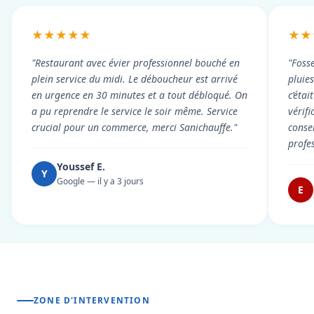
★★★★★
★★
"Restaurant avec évier professionnel bouché en
"Foss
plein service du midi. Le déboucheur est arrivé
pluie
en urgence en 30 minutes et a tout débloqué. On
c’éta
a pu reprendre le service le soir même. Service
vérif
crucial pour un commerce, merci Sanichauffe."
conse
profe
Youssef E.
Y
Google — il y a 3 jours
E
ZONE D'INTERVENTION