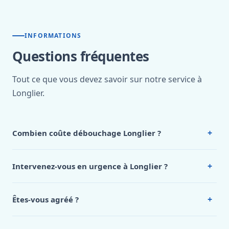
INFORMATIONS
Questions fréquentes
Tout ce que vous devez savoir sur notre service à
Longlier.
+
Combien coûte débouchage Longlier ?
Nos tarifs sont publics et figurent dans le
tableau des prix
de notre hub service. Pour un devis personnalisé à
+
Intervenez-vous en urgence à Longlier ?
Longlier, appelez le 0472 53 24 26.
Oui, 24h/7, y compris dimanches et jours fériés.
Intervention en moins de 45 minutes en zone urbaine.
+
Êtes-vous agréé ?
Oui. Sanichauffe est une entreprise enregistrée et assurée
en responsabilité civile professionnelle. Nos techniciens