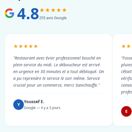
4.8
★★★★★
255 avis Google
★★★★★
★★
"Restaurant avec évier professionnel bouché en
"Foss
plein service du midi. Le déboucheur est arrivé
pluie
en urgence en 30 minutes et a tout débloqué. On
c’éta
a pu reprendre le service le soir même. Service
vérif
crucial pour un commerce, merci Sanichauffe."
conse
profe
Youssef E.
Y
Google — il y a 3 jours
E