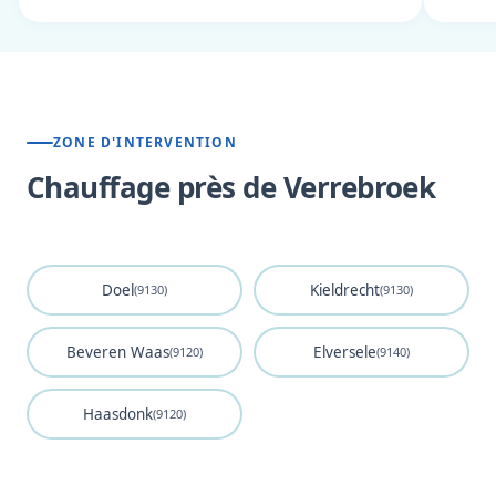
ZONE D'INTERVENTION
Chauffage près de Verrebroek
Doel
Kieldrecht
(9130)
(9130)
Beveren Waas
Elversele
(9120)
(9140)
Haasdonk
(9120)