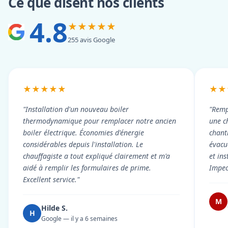
Ce que disent nos clients
4.8
★★★★★
255 avis Google
★★★★★
★★
"Installation d'un nouveau boiler
"Remp
thermodynamique pour remplacer notre ancien
une c
boiler électrique. Économies d'énergie
chant
considérables depuis l'installation. Le
évacué
chauffagiste a tout expliqué clairement et m'a
et in
aidé à remplir les formulaires de prime.
Impec
Excellent service."
M
Hilde S.
H
Google — il y a 6 semaines