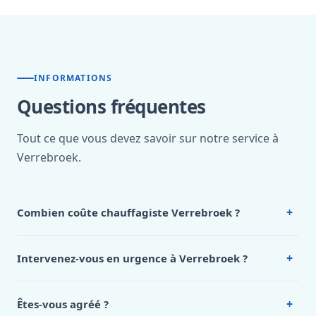
INFORMATIONS
Questions fréquentes
Tout ce que vous devez savoir sur notre service à
Verrebroek.
+
Combien coûte chauffagiste Verrebroek ?
Nos tarifs sont publics et figurent dans le
tableau des prix
de notre hub service. Pour un devis personnalisé à
+
Intervenez-vous en urgence à Verrebroek ?
Verrebroek, appelez le 0472 53 24 26.
Oui, 24h/7, y compris dimanches et jours fériés.
Intervention en moins de 45 minutes en zone urbaine.
+
Êtes-vous agréé ?