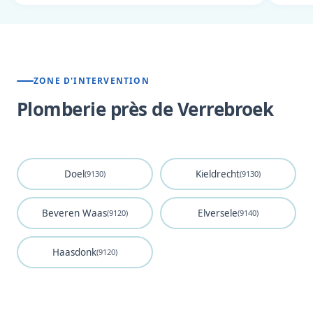
ZONE D'INTERVENTION
Plomberie près de Verrebroek
Doel
Kieldrecht
(9130)
(9130)
Beveren Waas
Elversele
(9120)
(9140)
Haasdonk
(9120)