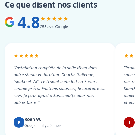
Ce que disent nos clients
4.8
★★★★★
255 avis Google
★★★★★
★★
"Installation complète de la salle d'eau dans
"Prob
notre studio en location. Douche italienne,
salle
lavabo et WC. Le travail a été fait en 3 jours
pas r
comme prévu. Finitions soignées, le locataire est
Sanic
ravi. Je ferai appel à Sanichauffe pour mes
dimen
autres biens."
et pl
Koen W.
K
I
Google — il y a 2 mois