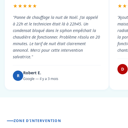
★★★★★
★★
"Panne de chauffage la nuit de Noël. J'ai appelé
"Ajou
à 22h et le technicien était là à 22h45. Un
maiso
condensat bloqué dans le siphon empêchait la
radiat
chaudière de fonctionner. Problème résolu en 20
la po
minutes. Le tarif de nuit était clairement
fonct
annoncé. Merci pour cette intervention
chant
salvatrice."
D
Robert E.
R
Google — il y a 3 mois
ZONE D'INTERVENTION