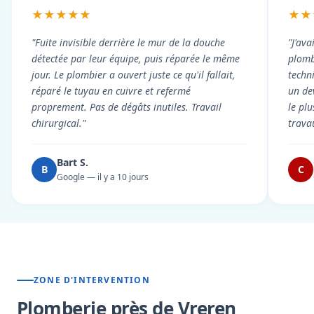
★★★★★
★★
"Fuite invisible derrière le mur de la douche
"J'ava
détectée par leur équipe, puis réparée le même
plomb
jour. Le plombier a ouvert juste ce qu'il fallait,
techni
réparé le tuyau en cuivre et refermé
un dev
proprement. Pas de dégâts inutiles. Travail
le pl
chirurgical."
trava
Bart S.
B
C
Google — il y a 10 jours
ZONE D'INTERVENTION
Plomberie près de Vreren