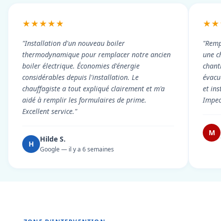
★★★★★
★★
"Installation d'un nouveau boiler
"Remp
thermodynamique pour remplacer notre ancien
une c
boiler électrique. Économies d'énergie
chant
considérables depuis l'installation. Le
évacué
chauffagiste a tout expliqué clairement et m'a
et in
aidé à remplir les formulaires de prime.
Impec
Excellent service."
M
Hilde S.
H
Google — il y a 6 semaines