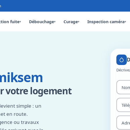
n
tion fuite
Débouchage
Curage
Inspection caméra
▾
▾
▾
▾
D
Décrive
emiksem
ur votre logement
devient simple : un
et en route.
gence ou travaux