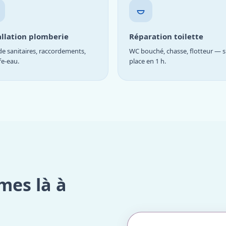
allation plomberie
Réparation toilette
e sanitaires, raccordements,
WC bouché, chasse, flotteur — s
fe-eau.
place en 1 h.
mes là à