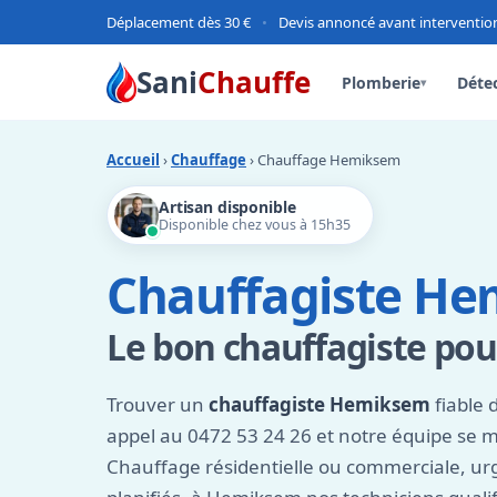
Déplacement dès 30 €
•
Devis annoncé avant interventio
Sani
Chauffe
Plomberie
Détec
▾
Accueil
›
Chauffage
› Chauffage Hemiksem
Artisan disponible
Disponible chez vous à 15h35
Chauffagiste H
Le bon chauffagiste po
Trouver un
chauffagiste Hemiksem
fiable 
appel au 0472 53 24 26 et notre équipe se m
Chauffage résidentielle ou commerciale, ur