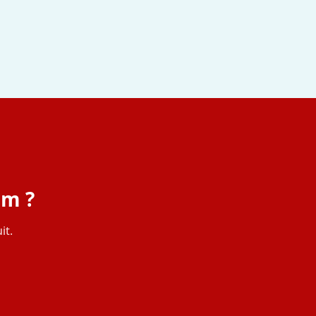
em ?
it.