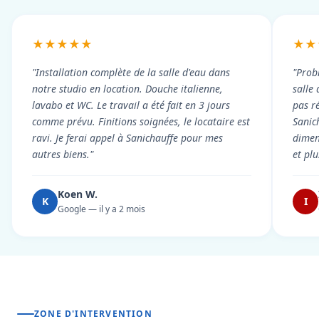
★★★★★
★★
"Installation complète de la salle d'eau dans
"Prob
notre studio en location. Douche italienne,
salle
lavabo et WC. Le travail a été fait en 3 jours
pas r
comme prévu. Finitions soignées, le locataire est
Sanic
ravi. Je ferai appel à Sanichauffe pour mes
dimen
autres biens."
et pl
Koen W.
K
I
Google — il y a 2 mois
ZONE D'INTERVENTION