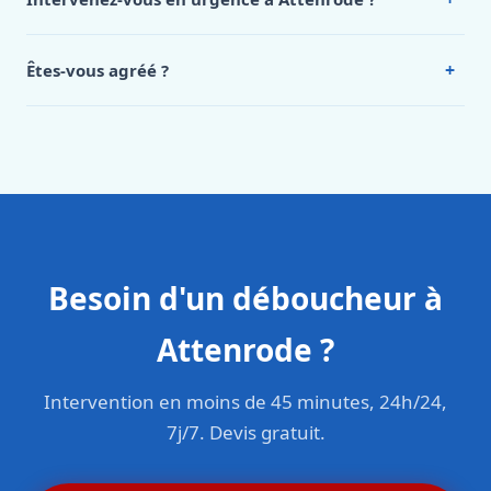
Attenrode, appelez le 0472 53 24 26.
Oui, 24h/7, y compris dimanches et jours fériés.
Intervention en moins de 45 minutes en zone urbaine.
+
Êtes-vous agréé ?
Oui. Sanichauffe est une entreprise enregistrée et assurée
en responsabilité civile professionnelle. Nos techniciens
sont formés aux normes belges (NBN, CERGA, STS 62).
Besoin d'un déboucheur à
Attenrode ?
Intervention en moins de 45 minutes, 24h/24,
7j/7. Devis gratuit.