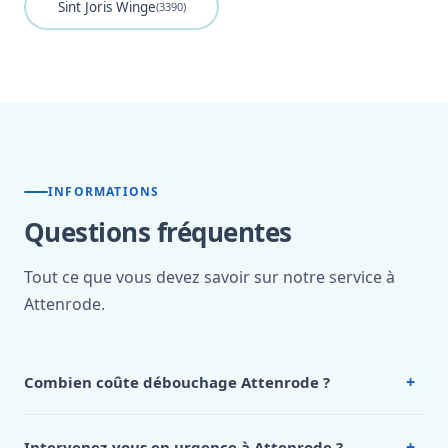
Sint Joris Winge
(3390)
INFORMATIONS
Questions fréquentes
Tout ce que vous devez savoir sur notre service à
Attenrode.
+
Combien coûte débouchage Attenrode ?
Nos tarifs sont publics et figurent dans le
tableau des prix
de notre hub service. Pour un devis personnalisé à
+
Intervenez-vous en urgence à Attenrode ?