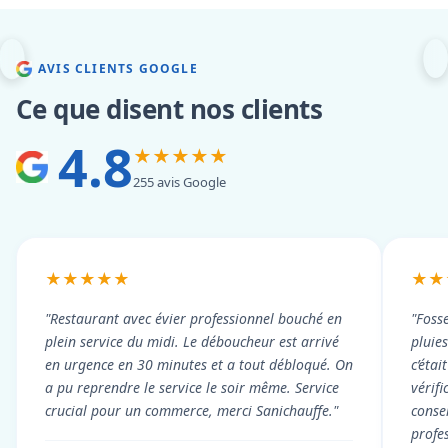
AVIS CLIENTS GOOGLE
Ce que disent nos clients
4.8
★★★★★
255 avis Google
★★★★★
★★
"Restaurant avec évier professionnel bouché en
"Foss
plein service du midi. Le déboucheur est arrivé
pluie
en urgence en 30 minutes et a tout débloqué. On
c’éta
a pu reprendre le service le soir même. Service
vérif
crucial pour un commerce, merci Sanichauffe."
conse
profe