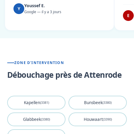
Youssef E.
Y
Google — il y a 3 jours
E
ZONE D'INTERVENTION
Débouchage près de Attenrode
Kapellen
Bunsbeek
(3381)
(3380)
Glabbeek
Houwaart
(3380)
(3390)