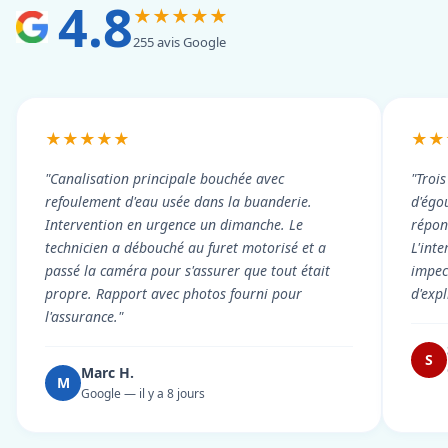
4.8
★★★★★
255 avis Google
★★★★★
★★
"Canalisation principale bouchée avec
"Troi
refoulement d'eau usée dans la buanderie.
d'égou
Intervention en urgence un dimanche. Le
répond
technicien a débouché au furet motorisé et a
L'int
passé la caméra pour s'assurer que tout était
impec
propre. Rapport avec photos fourni pour
d'exp
l'assurance."
S
Marc H.
M
Google — il y a 8 jours