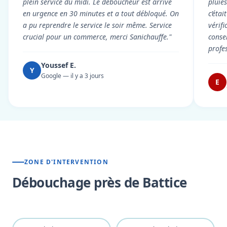
plein service du midi. Le déboucheur est arrivé
pluie
en urgence en 30 minutes et a tout débloqué. On
c’éta
a pu reprendre le service le soir même. Service
vérif
crucial pour un commerce, merci Sanichauffe."
conse
profe
Youssef E.
Y
Google — il y a 3 jours
E
ZONE D'INTERVENTION
Débouchage près de Battice