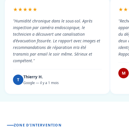
★★★★★
★★
"Humidité chronique dans le sous-sol. Après
"Rech
inspection par caméra endoscopique, le
appart
technicien a découvert une canalisation
du dé
d'évacuation fissurée. Le rapport avec images et
deux 
recommandations de réparation m'a été
ident
transmis par email le soir même. Sérieux et
Rappor
compétent."
M
Thierry H.
T
Google — il y a 1 mois
ZONE D'INTERVENTION