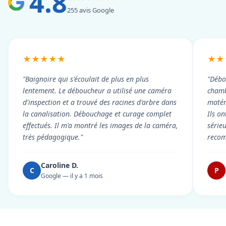
4.8
255 avis Google
★★★★★
★★
"Baignoire qui s'écoulait de plus en plus
"Débo
lentement. Le déboucheur a utilisé une caméra
chambr
d'inspection et a trouvé des racines d'arbre dans
matér
la canalisation. Débouchage et curage complet
Ils on
effectués. Il m'a montré les images de la caméra,
série
très pédagogique."
reco
Caroline D.
C
P
Google — il y a 1 mois