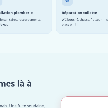
allation plomberie
Réparation toilette
e sanitaires, raccordements,
WC bouché, chasse, flotteur — s
fe-eau.
place en 1 h.
mes là à
ais. Une fuite soudaine,