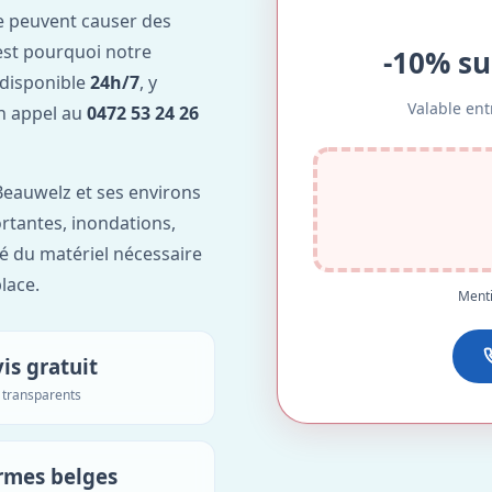
e peuvent causer des
est pourquoi notre
-10% su
 disponible
24h/7
, y
Valable ent
Un appel au
0472 53 24 26
eauwelz et ses environs
ortantes, inondations,
é du matériel nécessaire
lace.
Menti
is gratuit
s transparents
rmes belges