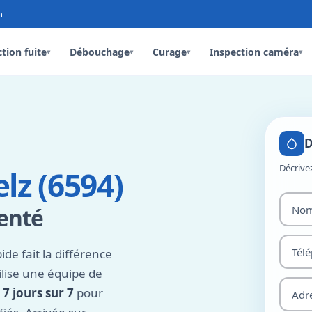
n
tion fuite
Débouchage
Curage
Inspection caméra
▾
▾
▾
▾
D
Décrive
lz (6594)
menté
de fait la différence
lise une équipe de
 7 jours sur 7
pour