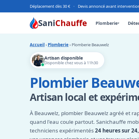
Déplacement dès 30 €
•
Devis annoncé avant interventio
Sani
Chauffe
Plomberie
Détec
▾
Accueil
›
Plomberie
› Plomberie Beauwelz
Artisan disponible
Disponible chez vous à 11h30
Plombier Beauwe
Artisan local et expéri
À Beauwelz, plombier Beauwelz agréé et rapi
quand l'eau coule partout. Sanichauffe mobi
techniciens expérimentés
24 heures sur 24,