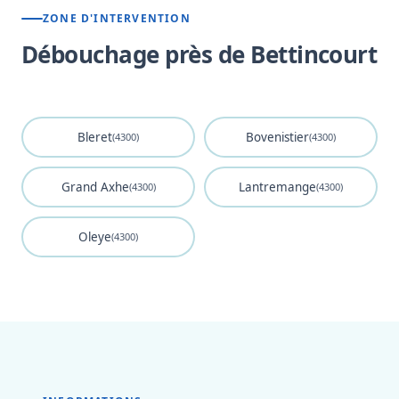
ZONE D'INTERVENTION
Débouchage près de Bettincourt
Bleret
Bovenistier
(4300)
(4300)
Grand Axhe
Lantremange
(4300)
(4300)
Oleye
(4300)