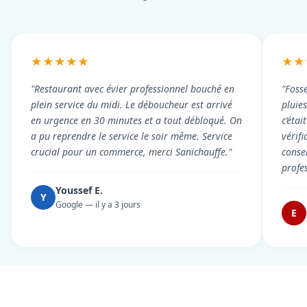
★★★★★
★★
"Restaurant avec évier professionnel bouché en
"Foss
plein service du midi. Le déboucheur est arrivé
pluie
en urgence en 30 minutes et a tout débloqué. On
c’éta
a pu reprendre le service le soir même. Service
vérif
crucial pour un commerce, merci Sanichauffe."
conse
profe
Youssef E.
Y
Google — il y a 3 jours
E