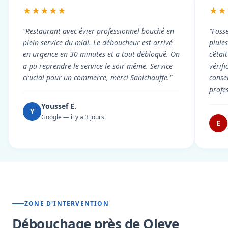
★★★★★
★★
"Restaurant avec évier professionnel bouché en
"Foss
plein service du midi. Le déboucheur est arrivé
pluie
en urgence en 30 minutes et a tout débloqué. On
c’éta
a pu reprendre le service le soir même. Service
vérif
crucial pour un commerce, merci Sanichauffe."
conse
profe
Youssef E.
Y
Google — il y a 3 jours
E
ZONE D'INTERVENTION
Débouchage près de Oleye