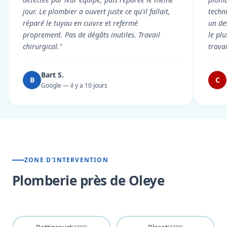
jour. Le plombier a ouvert juste ce qu'il fallait,
techni
réparé le tuyau en cuivre et refermé
un dev
proprement. Pas de dégâts inutiles. Travail
le pl
chirurgical."
trava
Bart S.
B
C
Google — il y a 10 jours
ZONE D'INTERVENTION
Plomberie près de Oleye