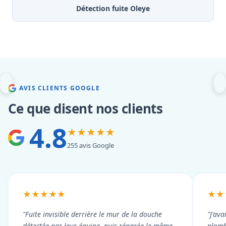
Détection fuite Oleye
AVIS CLIENTS GOOGLE
Ce que disent nos clients
4.8
★★★★★
255 avis Google
★★★★★
★★
"Fuite invisible derrière le mur de la douche
"J'ava
détectée par leur équipe, puis réparée le même
plomb