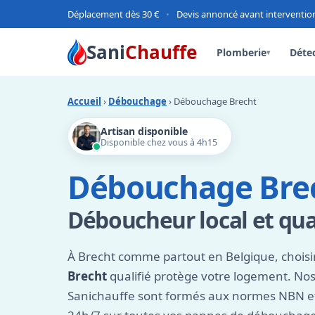
Déplacement dès 30 €
•
Devis annoncé avant interventio
Sani
Chauffe
Plomberie
Détec
▾
Accueil
›
Débouchage
› Débouchage Brecht
Artisan disponible
Disponible chez vous à 4h15
Débouchage Bre
Déboucheur local et qual
À Brecht comme partout en Belgique, chois
Brecht
qualifié protège votre logement. Nos
Sanichauffe sont formés aux normes NBN et