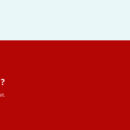
 ?
it.