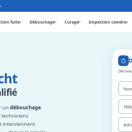
n
tion fuite
Débouchage
Curage
Inspection caméra
▾
▾
▾
▾
D
Décrive
cht
ifié
ir un
débouchage
 techniciens
 interviennent