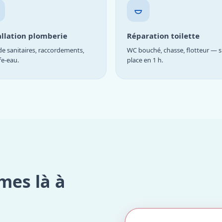
allation plomberie
Réparation toilette
e sanitaires, raccordements,
WC bouché, chasse, flotteur — s
fe-eau.
place en 1 h.
mes là à