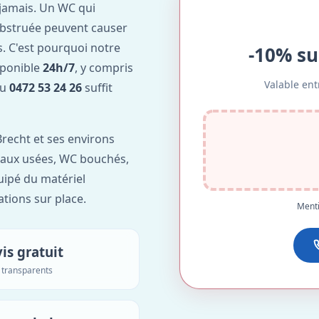
jamais. Un WC qui
obstruée peuvent causer
. C'est pourquoi notre
-10% su
sponible
24h/7
, y compris
Valable ent
au
0472 53 24 26
suffit
recht et ses environs
'eaux usées, WC bouchés,
uipé du matériel
ations sur place.
Menti
is gratuit
s transparents