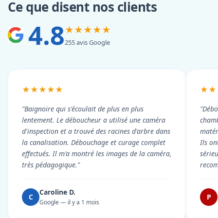
Ce que disent nos clients
4.8
★★★★★
255 avis Google
★★★★★
★★
"Baignoire qui s'écoulait de plus en plus
"Débo
lentement. Le déboucheur a utilisé une caméra
chambr
d'inspection et a trouvé des racines d'arbre dans
matér
la canalisation. Débouchage et curage complet
Ils on
effectués. Il m'a montré les images de la caméra,
série
très pédagogique."
reco
Caroline D.
C
P
Google — il y a 1 mois